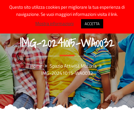
Skip
Questo sito utilizza cookies per migliorare la tua esperienza di
to
navigazione. Se vuoi maggiori informazioni visita il link.
content
Mostra informazioni
ACCETTA
IMG-20241015-WA0032
Home
Spazio Attività Motoria
IMG-20241015-WA0032