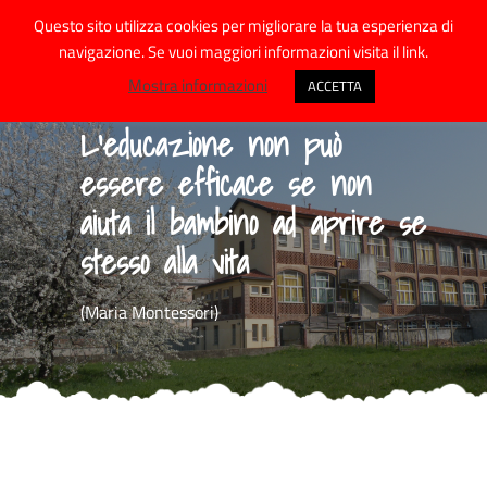
Skip
Questo sito utilizza cookies per migliorare la tua esperienza di
to
navigazione. Se vuoi maggiori informazioni visita il link.
content
Mostra informazioni
ACCETTA
Quello che noi facciamo è
L’educazione non può
solo una goccia nell’oceano,
L’educazione e’ l’arma più
essere efficace se non
ma se non lo facessimo
potente che si possa usare
aiuta il bambino ad aprire se
l’oceano avrebbe una goccia
per cambiare il mondo
stesso alla vita
in meno
(Maria Montessori)