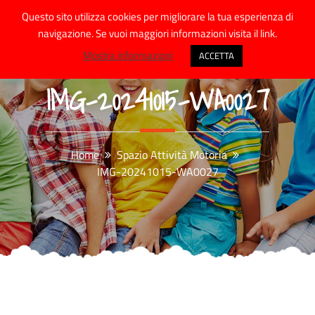
Skip
Questo sito utilizza cookies per migliorare la tua esperienza di
to
navigazione. Se vuoi maggiori informazioni visita il link.
content
Mostra informazioni
ACCETTA
IMG-20241015-WA0027
Home
Spazio Attività Motoria
IMG-20241015-WA0027