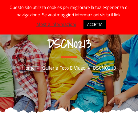
Skip
Questo sito utilizza cookies per migliorare la tua esperienza di
to
navigazione. Se vuoi maggiori informazioni visita il link.
content
Mostra informazioni
ACCETTA
DSCN0213
Home
Galleria Foto E Video
DSCN0213