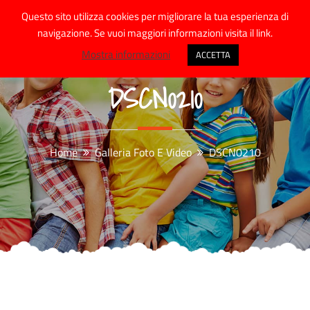
Skip
Questo sito utilizza cookies per migliorare la tua esperienza di
to
navigazione. Se vuoi maggiori informazioni visita il link.
content
Mostra informazioni
ACCETTA
DSCN0210
Home
Galleria Foto E Video
DSCN0210