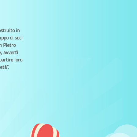
struito in
uppo di soci
n Pietro
e, avvertì
partire loro
età”.