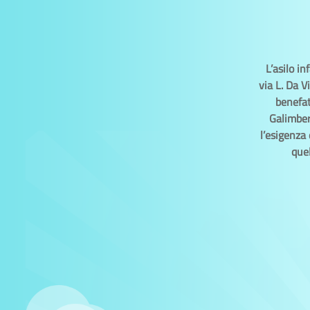
L’asilo i
via L. Da V
benefat
Galimbert
l’esigenza 
quel