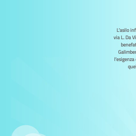
L’asilo i
via L. Da V
benefat
Galimbert
l’esigenza 
quel