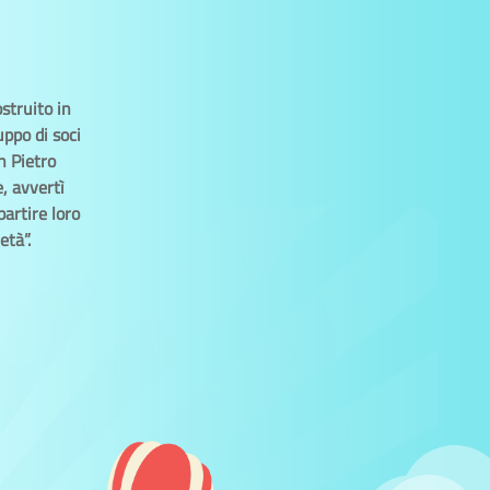
struito in
uppo di soci
n Pietro
e, avvertì
partire loro
età”.