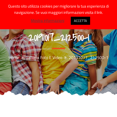
Skip
Questo sito utilizza cookies per migliorare la tua esperienza di
to
navigazione. Se vuoi maggiori informazioni visita il link.
content
Mostra informazioni
ACCETTA
20191017_212500-1
Home
Galleria Foto E Video
20191017_212500-1