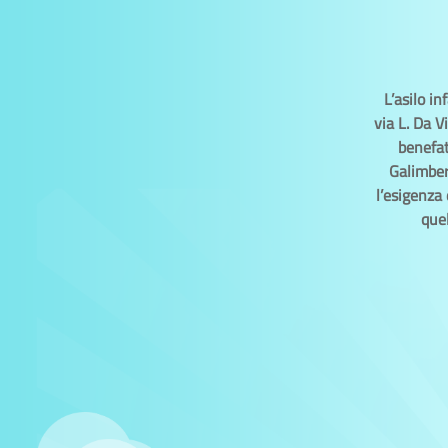
L’asilo i
via L. Da V
benefat
Galimbert
l’esigenza 
quel