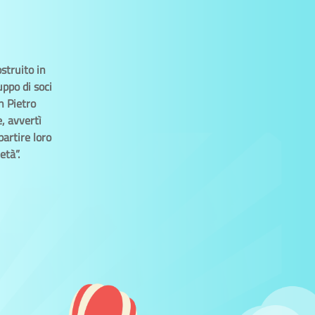
struito in
uppo di soci
n Pietro
e, avvertì
partire loro
età”.