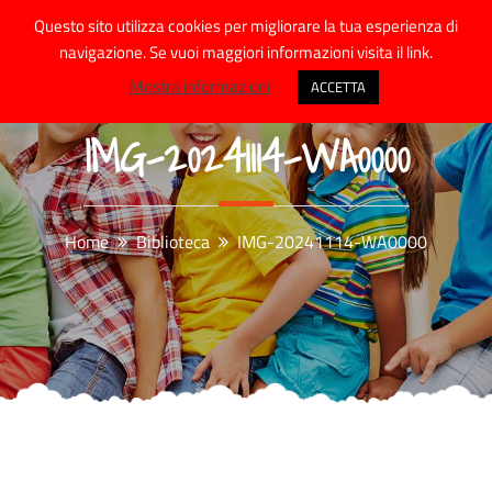
Skip
Questo sito utilizza cookies per migliorare la tua esperienza di
to
navigazione. Se vuoi maggiori informazioni visita il link.
content
Mostra informazioni
ACCETTA
IMG-20241114-WA0000
Home
Biblioteca
IMG-20241114-WA0000