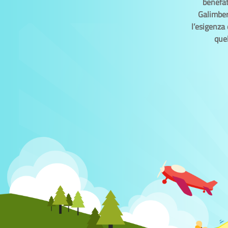
benefat
Galimbert
l’esigenza 
quel