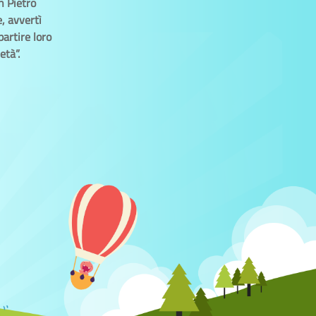
n Pietro
e, avvertì
partire loro
età”.