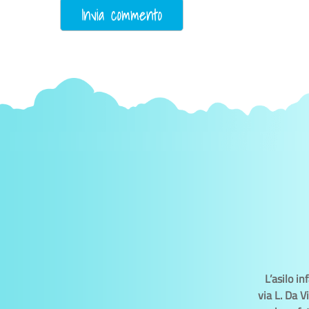
L’asilo i
via L. Da V